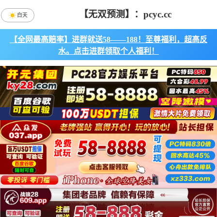
【无双预测】：pcyc.cc
白天